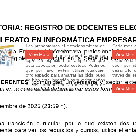
ORIA: REGISTRO DE DOCENTES ELE
LERATO EN INFORMÁTICA EMPRESAR
Les presentamos el estacionamiento de
Cada mes la
mática Empresarial convoca a profesionales inter
bicicletas. Agradecemos a la
películas
View More
View More
administración por su aporte, pues se
específico,
 Elegibles para laborar en la Sede del Caribe, R
logró un espacio más amplio del que
gratuito de
esta asociación podia costear. Pedimos
que permi
que por favor eviten utilizar cualquier
desarrollo 
otro espacio para amarrar las bicis, pues
través del s
se hizo esta inversión para evitar daños
FERENTES
(comunidad universitaria y sector ext
en las barandas de los alrededores de
 en la carrera NO deben llenar estos formularios.
View More
las instalaciones de la U.
iembre de 2025 (23:59 h).
transición curricular, por lo que existen dos re
ente para ver los requisitos y cursos, utilice el en