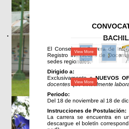
CONVOCAT
BACHIL
El Consejo de Carrera de Infor
View More
Registro Intersedes de Docentes
sedes regionales.
Dirigido a:
Exclusivamente a
NUEVOS O
View More
docentes que actualmente laboran
Periodo:
Del 18 de noviembre al 18 de dic
Instrucciones de Postulación:
La carrera se encuentra en una 
descargue el boletín correspondi