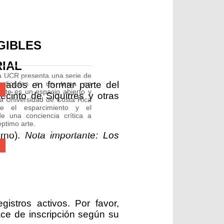
GIBLES
IAL
 UCR presenta una serie de
esados en formar parte del
 dedicadas a un tema en
 este es un espacio abierto y
ecinto de Siquirres y otras
 la Universidad de Costa Rica
te el esparcimiento y el
de una conciencia crítica a
éptimo arte.
erno).
Nota importante: Los
gistros activos. Por favor,
lace de inscripción según su